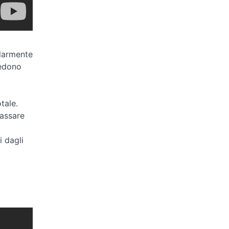
olarmente
iedono
tale.
passare
i dagli