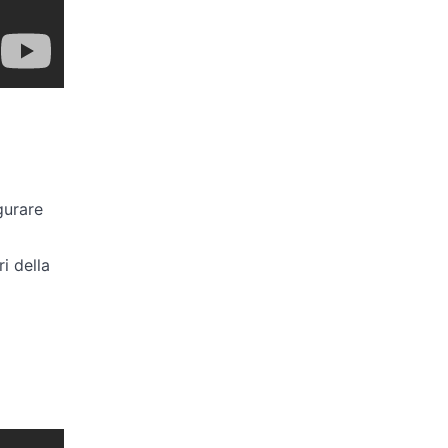
gurare
i della