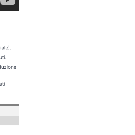
ale).
ti.
oduzione
ati