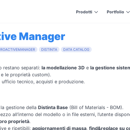
Prodotti
Portfolio
tive Manager
PROACTIVEMANAGER
DISTINTA
DATA CATALOG
 restano separati:
la modellazione 3D
e
la gestione siste
i e le proprietà custom).
a ufficio tecnico, acquisti e produzione.
 la gestione della
Distinta Base
(Bill of Materials - BOM).
zzo all’interno del modello o in file esterni, l’utente dispon
loro proprietà
.
ve e ripetibili:
aggiornamenti di massa
,
find&replace su co