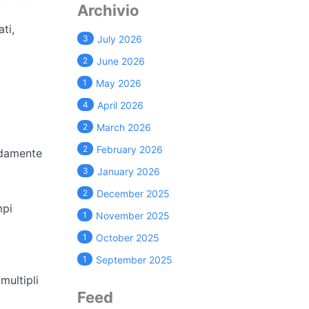
Archivio
ti,
3
July 2026
2
June 2026
1
May 2026
4
April 2026
2
March 2026
2
February 2026
idamente
3
January 2026
2
December 2025
mpi
1
November 2025
1
October 2025
1
September 2025
multipli
Feed