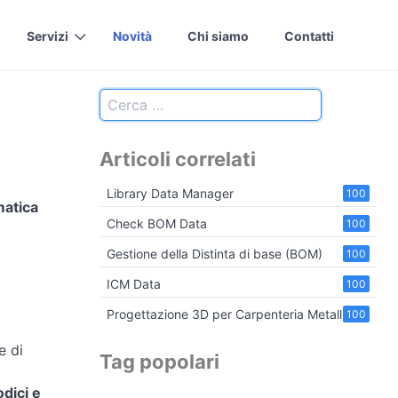
Servizi
Novità
Chi siamo
Contatti
Articoli correlati
Library Data Manager
100
matica
Check BOM Data
100
Gestione della Distinta di base (BOM)
100
ICM Data
100
Progettazione 3D per Carpenteria Metallica
100
e di
Tag popolari
dici e