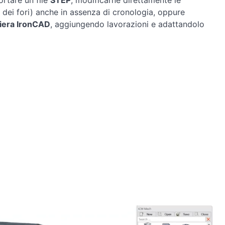
rtare un file
STEP
, modificarne direttamente le
dei fori) anche in assenza di cronologia, oppure
miera IronCAD
, aggiungendo lavorazioni e adattandolo