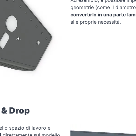
Ad esempio, è possibile impo
geometrie (come il diametro 
convertirlo in una parte la
alle proprie necessità.
 & Drop
llo spazio di lavoro e
i
direttamente sul modello.