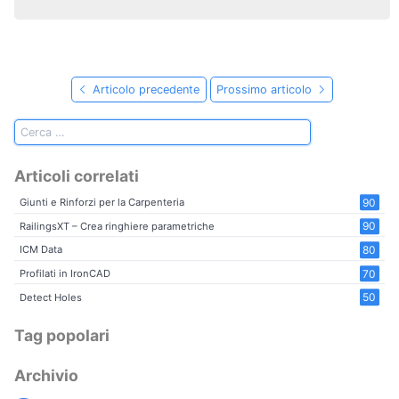
Articolo precedente
Prossimo articolo
Articoli correlati
90
Giunti e Rinforzi per la Carpenteria
90
RailingsXT – Crea ringhiere parametriche
80
ICM Data
70
Profilati in IronCAD
50
Detect Holes
Tag popolari
Archivio