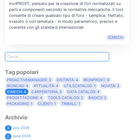
IronPROXT, pensato per la creazione di fori normalizzati su
parti e componenti secondo le normative meccaniche. Il tool
consente di creare qualsiasi tipo di foro - semplice, filettato,
svasato o con lamatura - in modo parametrico, preciso e
coerente con gli standard internazionali.
ICMECH
Tag popolari
PROACTIVEMANAGER: 3
DISTINTA: 4
IRONPROXT: 6
IRONCAD: 4
ATTUALITÀ: 4
UTILSCATALOG: 1
NOVITÀ: 3
ICMECH: 4
CARPENTERIA: 3
DATA CATALOG: 4
PROGETTAZIONE: 4
TOOLS CATALOG: 2
BASICS: 2
PACKAGING: 1
CLIENTI: 1
TRIBALL: 1
Archivio
July 2026
3
June 2026
2