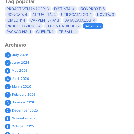
Tag popolari
PROACTIVEMANAGER: 3
DISTINTA: 4
IRONPROXT: 6
IRONCAD: 4
ATTUALITÀ: 4
UTILSCATALOG: 1
NOVITÀ: 3
ICMECH: 4
CARPENTERIA: 3
DATA CATALOG: 4
PROGETTAZIONE: 4
TOOLS CATALOG: 2
BASICS: 2
PACKAGING: 1
CLIENTI: 1
TRIBALL: 1
Archivio
July 2026
3
June 2026
2
May 2026
1
April 2026
4
March 2026
2
February 2026
2
January 2026
3
December 2025
2
November 2025
1
October 2025
1